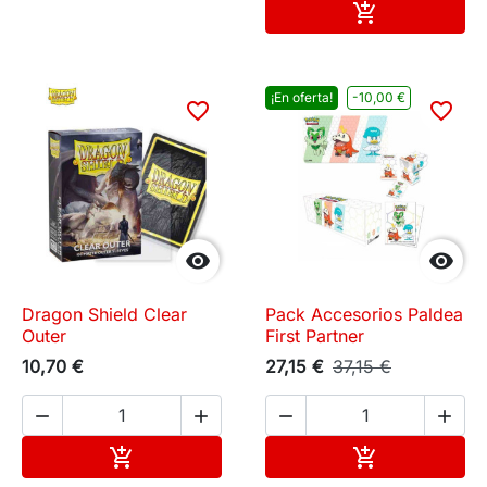
Añadir al carr

¡En oferta!
-10,00 €
favorite_border
favorite_border


Dragon Shield Clear
Pack Accesorios Paldea
Outer
First Partner
10,70 €
27,15 €
37,15 €




Añadir al carrito
Añadir al carr

