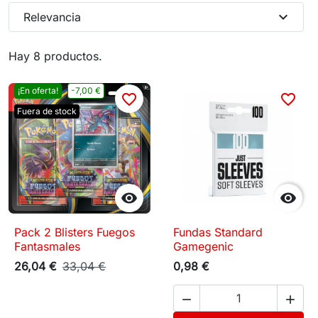
expand_more
Relevancia
Hay 8 productos.
¡En oferta!
-7,00 €
favorite_border
favorite_border
Fuera de stock


Pack 2 Blisters Fuegos
Fundas Standard
Fantasmales
Gamegenic
26,04 €
33,04 €
0,98 €

