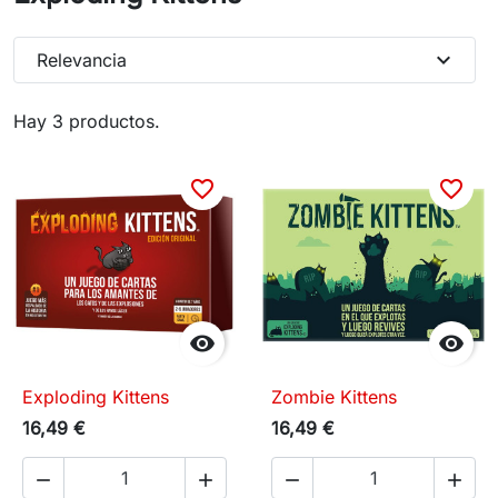
expand_more
Relevancia
Hay 3 productos.
favorite_border
favorite_border


Exploding Kittens
Zombie Kittens
16,49 €
16,49 €



