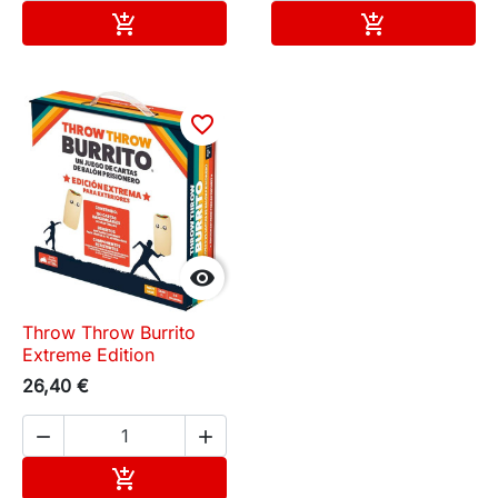
Añadir al carrito
Añadir al carr


favorite_border

Throw Throw Burrito
Extreme Edition
26,40 €


Añadir al carrito
