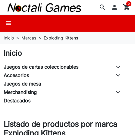
0
search

shopping_cart
menu
Inicio
Marcas
Exploding Kittens
Inicio
Juegos de cartas coleccionables
Accesorios
Juegos de mesa
Merchandising
Destacados
Listado de productos por marca
Exploding Kittens