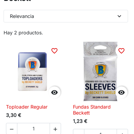
expand_more
Relevancia
Hay 2 productos.
favorite_border
favorite_border


Toploader Regular
Fundas Standard
Beckett
3,30 €
1,23 €

