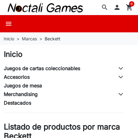
0
search

shopping_cart
menu
Inicio
Marcas
Beckett
Inicio
Juegos de cartas coleccionables
Accesorios
Juegos de mesa
Merchandising
Destacados
Listado de productos por marca
Beckett